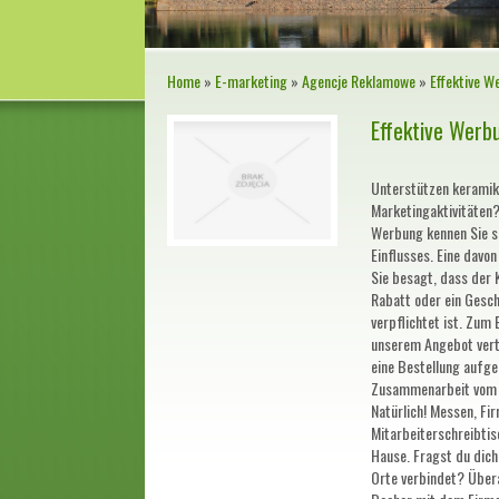
Home
»
E-marketing
»
Agencje Reklamowe
»
Effektive W
Effektive Werb
Unterstützen keramik
Marketingaktivitäten?
Werbung kennen Sie si
Einflusses. Eine davon
Sie besagt, dass der 
Rabatt oder ein Gesch
verpflichtet ist. Zum 
unserem Angebot vertr
eine Bestellung aufge
Zusammenarbeit vom
Natürlich! Messen, F
Mitarbeiterschreibtis
Hause. Fragst du dic
Orte verbindet? Übera