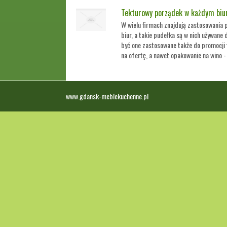
Tekturowy porządek w każdym biu
W wielu firmach znajdują zastosowania 
biur, a takie pudełka są w nich używa
być one zastosowane także do promocji 
na ofertę, a nawet opakowanie na wino - t
www.gdansk-meblekuchenne.pl