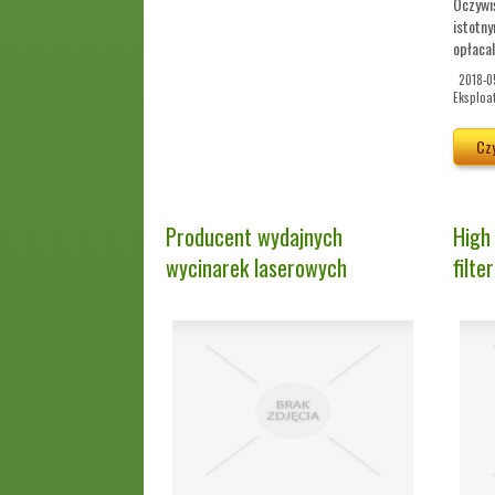
Oczywiś
istotny
opłacaln
2018-0
Eksploa
Czy
Producent wydajnych
High
wycinarek laserowych
filte