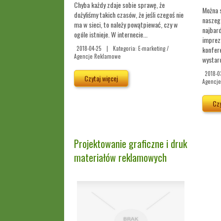
Chyba każdy zdaje sobie sprawę, że
Można s
dożyliśmy takich czasów, że jeśli czegoś nie
naszego
ma w sieci, to należy powątpiewać, czy w
najbard
ogóle istnieje. W internecie...
imprez
2018-04-25
|
Kategoria: E-marketing /
konfere
Agencje Reklamowe
wystarc
2018-0
Czytaj więcej
Agencj
Czy
Projektowanie graficzne i druk
materiałów reklamowych