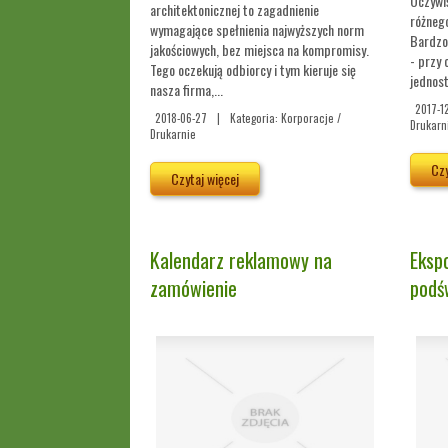
Oczywi
architektonicznej to zagadnienie
różnego
wymagające spełnienia najwyższych norm
Bardzo
jakościowych, bez miejsca na kompromisy.
- przy
Tego oczekują odbiorcy i tym kieruje się
jednost
nasza firma,...
2017-12
2018-06-27
|
Kategoria: Korporacje /
Drukarn
Drukarnie
Czy
Czytaj więcej
Kalendarz reklamowy na
Eksp
zamówienie
podś