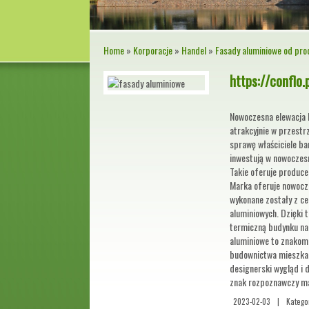
Home
»
Korporacje
»
Handel
»
Fasady aluminiowe od pro
https://conflo.
Nowoczesna elewacja 
atrakcyjnie w przestrz
sprawę właściciele ba
inwestują w nowoczesn
Takie oferuje produce
Marka oferuje nowocz
wykonane zostały z ce
aluminiowych. Dzięki 
termiczną budynku na
aluminiowe to znakom
budownictwa mieszkan
designerski wygląd i 
znak rozpoznawczy ma
2023-02-03
|
Katego