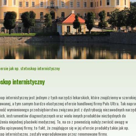
ercie jak np. stetoskop internistyczny
oskop internistyczny
op internistyczny jest jednym z tych narzędzi lekarskich, które znajdziemy w szerokiej
cowanej, a tym samym bardzo elastycznej ofercie handlowej firmy Puls Ultra. Tak napr
lność wymienionego przedsiębiorstwa związana jest z dystrybucją niezawodnych narzęd
kich, instrumentów diagnostycznych oraz wielu innych produktów niezbędnych do
enia niejednej placówki medycznej. To, na co z pewnością należy zwrócić uwagę w
ku opisywanej firmy, to fakt, że znajdujące się w jej ofercie produkty takie jak np.
kop internistyczny, zostały wyprodukowane przez renomowane firmy.