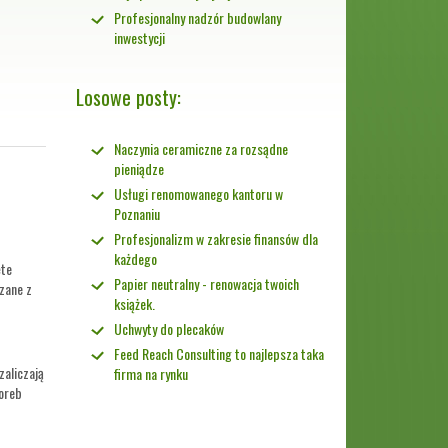
Profesjonalny nadzór budowlany
inwestycji
Losowe posty:
Naczynia ceramiczne za rozsądne
pieniądze
Usługi renomowanego kantoru w
Poznaniu
Profesjonalizm w zakresie finansów dla
każdego
ęte
Papier neutralny - renowacja twoich
zane z
książek.
Uchwyty do plecaków
Feed Reach Consulting to najlepsza taka
zaliczają
firma na rynku
toreb