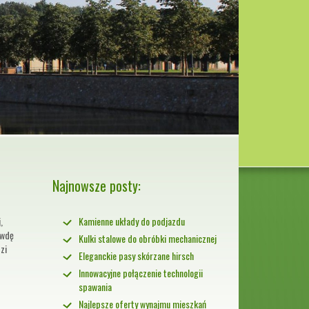
Najnowsze posty:
,
Kamienne układy do podjazdu
awdę
Kulki stalowe do obróbki mechanicznej
zi
Eleganckie pasy skórzane hirsch
Innowacyjne połączenie technologii
spawania
Najlepsze oferty wynajmu mieszkań