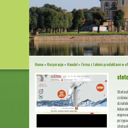
Home
»
Korporacje
»
Handel
»
Firma z takimi produktami w of
stet
Stetosk
zróżni
działa
lekars
wyposaż
przypad
stetos