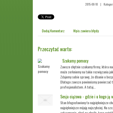
2015-08-10
|
Kategor
Dodaj Komentarz
Wpis zawiera błędy
Przeczytać warto:
Szukamy pomocy
Zawsze chętnie szukamy firmy, która n
może zerkniemy na takie rozwiązania j
Zdajemy sobie sprawę, że dbanie o bezp
Dlatego zawsze powinnismy powierzać 
profesjonalistom. A tutaj...
Sesja ciążowa - gdzie i u kogo ją
Stan błogosławiony to najpiękniejsze chw
najpiękniejsze mijają najszybciej. Na szc
zatrzymanie, choć na chwilę, tego wyjąt