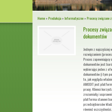
Home
»
Produkcja
»
Informatyczne
»
Procesy związane z
Procesy związa
dokumentów
Jednym z najczęściej
rozwiązaniem (procese
Proces zapewniający 
dokumentów jest bard
wybierając jeden z o
dokumentów (i tym po
to, jak wygląda właśn
AMODIT jest platform
pracę. Klienci korzyst
zrozumiałą i usprawni
platforma stanowi bar
przedsiębiorców kładą
również oszczędności.