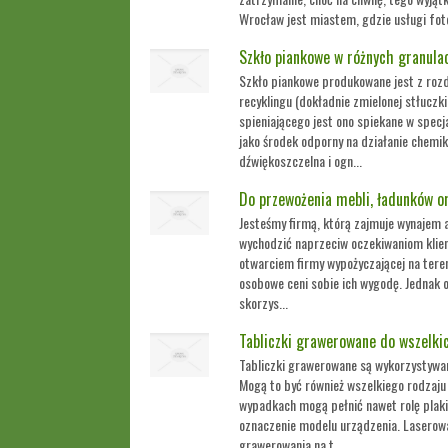
Wrocław jest miastem, gdzie usługi foto
Szkło piankowe w różnych granula
Szkło piankowe produkowane jest z roz
recyklingu (dokładnie zmielonej stłuczki
spieniającego jest ono spiekane w specj
jako środek odporny na działanie chemik
dźwiękoszczelna i ogn...
Do przewożenia mebli, ładunków o
Jesteśmy firmą, którą zajmuje wynajem 
wychodzić naprzeciw oczekiwaniom klien
otwarciem firmy wypożyczającej na tere
osobowe ceni sobie ich wygodę. Jednak 
skorzys...
Tabliczki grawerowane do wszelki
Tabliczki grawerowane są wykorzystywa
Mogą to być również wszelkiego rodzaju 
wypadkach mogą pełnić nawet rolę plaki
oznaczenie modelu urządzenia. Laserow
grawerowania na t...