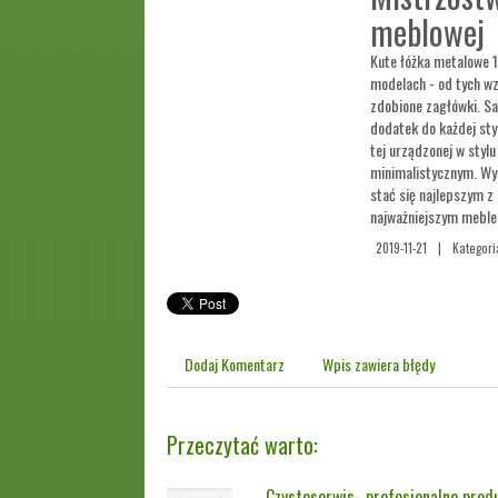
meblowej
Kute łóżka metalowe 
modelach - od tych wz
zdobione zagłówki. S
dodatek do każdej styl
tej urządzonej w styl
minimalistycznym. Wy
stać się najlepszym z
najważniejszym meblem
2019-11-21
|
Kategori
Dodaj Komentarz
Wpis zawiera błędy
Przeczytać warto:
Czystoserwis- profesjonalne produ