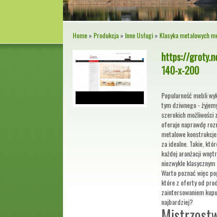
Home
»
Produkcja
»
Inne Usługi
»
Klasyka metalowych me
https://groty.
140-x-200
Popularność mebli wyk
tym dziwnego - żyjem
szerokich możliwości
oferuje naprawdę rozm
metalowe konstrukcje
za idealne. Takie, któ
każdej aranżacji wnęt
niezwykle klasycznym
Warto poznać więc po
które z oferty od pro
zaintersowaniem kupuj
najbardziej?
Mistrzostw