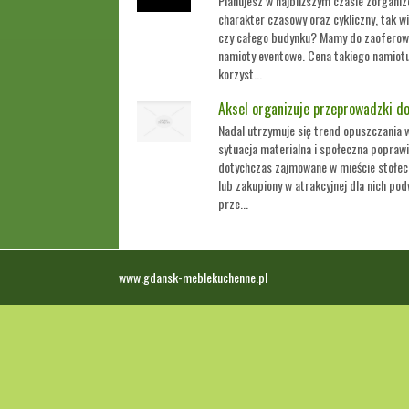
Planujesz w najbliższym czasie zorganizo
charakter czasowy oraz cykliczny, tak w
czy całego budynku? Mamy do zaoferowan
namioty eventowe. Cena takiego namiotu
korzyst...
Aksel organizuje przeprowadzki d
Nadal utrzymuje się trend opuszczania w
sytuacja materialna i społeczna poprawił
dotychczas zajmowane w mieście stołe
lub zakupiony w atrakcyjnej dla nich pod
prze...
www.gdansk-meblekuchenne.pl