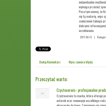
indywidualne możliwoś
wymaga przecież spor
Poza tym wiemy, że f
się tą materią, więc 
znalezienie takiego pr
dobrymi referencjami 
oczekiwania.
2017-06-13
|
Kategor
Dodaj Komentarz
Wpis zawiera błędy
Przeczytać warto:
Czystoserwis- profesjonalne produ
Czystoserwis to marka, która oferuje pr
usterek oraz renowacje wszelkiego rod
ekspresów do kawy. Zajmujemy się równ