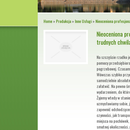
Home
»
Produkcja
»
Inne Usługi
»
Nieoceniona profesjon
Nieoceniona pr
trudnych chwil
Na szczęście rzadko 
pomocy przedsiębiors
pogrzebowej. Czasami 
Wówczas szybko przyc
samodzielnie absolutn
załatwić. Na pewno śm
wydarzeniem, do któr
Żyjemy wtedy w stanie
uzmysławiamy sobie, j
zapewnić odchodzącem
czynności, jak trans
miejsca na pochówek, 
smutnej okoliczności,