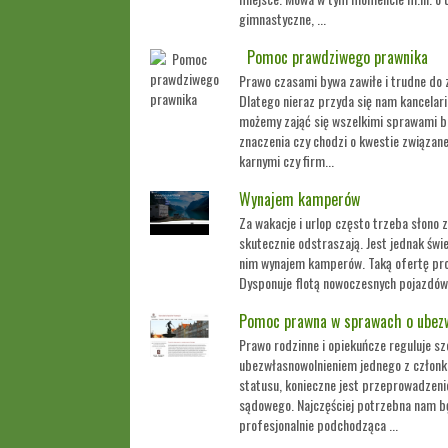
gimnastyczne, ...
Pomoc prawdziwego prawnika
Prawo czasami bywa zawiłe i trudne do 
Dlatego nieraz przyda się nam kancelari
możemy zająć się wszelkimi sprawami be
znaczenia czy chodzi o kwestie związan
karnymi czy firm...
Wynajem kamperów
Za wakacje i urlop często trzeba słono z
skutecznie odstraszają. Jest jednak świ
nim wynajem kamperów. Taką ofertę pro
Dysponuje flotą nowoczesnych pojazdów 
Pomoc prawna w sprawach o ubezw
Prawo rodzinne i opiekuńcze reguluje sz
ubezwłasnowolnieniem jednego z członk
statusu, konieczne jest przeprowadzen
sądowego. Najczęściej potrzebna nam bę
profesjonalnie podchodząca ...