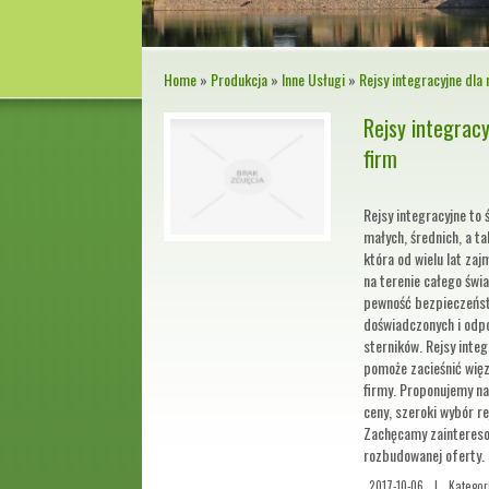
Home
»
Produkcja
»
Inne Usługi
»
Rejsy integracyjne dla 
Rejsy integracy
firm
Rejsy integracyjne to
małych, średnich, a ta
która od wielu lat zaj
na terenie całego świ
pewność bezpieczeńs
doświadczonych i odp
sterników. Rejsy inte
pomoże zacieśnić wię
firmy. Proponujemy n
ceny, szeroki wybór r
Zachęcamy zaintereso
rozbudowanej oferty.
2017-10-06
|
Kategor