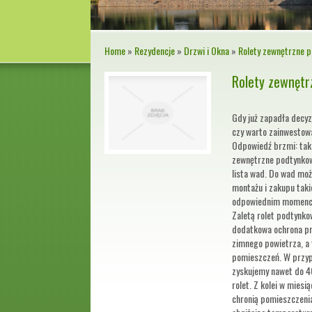
Home
»
Rezydencje
»
Drzwi i Okna
»
Rolety zewnętrzne 
Rolety zewnętr
Gdy już zapadła decyz
czy warto zainwestow
Odpowiedź brzmi: tak. 
zewnętrzne podtynkow
lista wad. Do wad moż
montażu i zakupu takic
odpowiednim momenci
Zaletą rolet podtynko
dodatkowa ochrona pr
zimnego powietrza, a 
pomieszczeń. W przyp
zyskujemy nawet do 4
rolet. Z kolei w miesi
chronią pomieszczeni