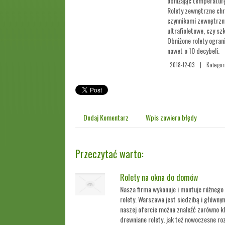
obniżając temperaturę
Rolety zewnętrzne chr
czynnikami zewnętrzn
ultrafioletowe, czy s
Obniżone rolety ogra
nawet o 10 decybeli.
2018-12-03
|
Kategor
Dodaj Komentarz
Wpis zawiera błędy
Przeczytać warto:
Rolety na okna do domów
Nasza firma wykonuje i montuje różnego r
rolety. Warszawa jest siedzibą i główn
naszej ofercie można znaleźć zarówno kl
drewniane rolety, jak też nowoczesne roz