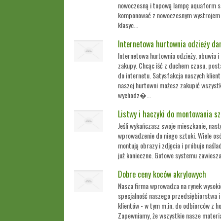
nowoczesną i topową lampę aquaform sq
komponować z nowoczesnym wystrojem w
klasyc...
Internetowa hurtownia odzieży da
Internetowa hurtownia odzieży, obuwia 
zakupy. Chcąc iść z duchem czasu, post
do internetu. Satysfakcja naszych klien
naszej hurtowni możesz zakupić wszystk
wychodz�...
Listwy i haczyki do montowania sz
Jeśli wykańczasz swoje mieszkanie, nas
wprowadzenie do niego sztuki. Wiele osó
montują obrazy i zdjęcia i próbuje naśla
już konieczne. Gotowe systemu zawieszan
Dobre ceny koców akrylowych
Nasza firma wprowadza na rynek wysokie
specjalność naszego przedsiębiorstwa i
klientów - w tym m.in. do odbiorców z ho
Zapewniamy, że wszystkie nasze materia