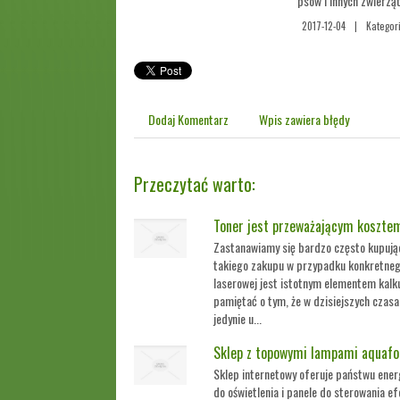
psów i innych zwierząt
2017-12-04
|
Kategori
Dodaj Komentarz
Wpis zawiera błędy
Przeczytać warto:
Toner jest przeważającym kosztem
Zastanawiamy się bardzo często kupując
takiego zakupu w przypadku konkretneg
laserowej jest istotnym elementem kalkul
pamiętać o tym, że w dzisiejszych czasa
jedynie u...
Sklep z topowymi lampami aquaf
Sklep internetowy oferuje państwu ene
do oświetlenia i panele do sterowania e