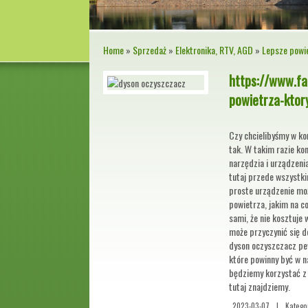
Home
»
Sprzedaż
»
Elektronika, RTV, AGD
»
Lepsze powi
https://www.fa
powietrza-ktor
Czy chcielibyśmy w ko
tak. W takim razie k
narzędzia i urządzen
tutaj przede wszystki
proste urządzenie moż
powietrza, jakim na 
sami, że nie kosztuje w
może przyczynić się 
dyson oczyszczacz pewn
które powinny być w 
będziemy korzystać z 
tutaj znajdziemy.
2023-03-07
|
Katego