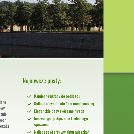
Najnowsze posty:
Kamienne układy do podjazdu
iane
Kulki stalowe do obróbki mechanicznej
owy
Eleganckie pasy skórzane hirsch
cznie
Innowacyjne połączenie technologii
wóch
spawania
Bogata
Najlepsze oferty wynajmu mieszkań