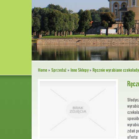
Home
»
Sprzedaż
»
Inne Sklepy
»
Ręcznie wyrabiane czekolad
Ręcz
Słodycz
wyrabi
czekol
sposób.
wyrabi
zdań pr
ofertę 