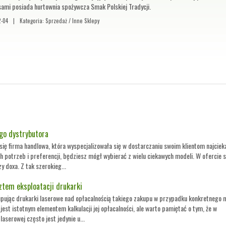
sami posiada hurtownia spożywcza Smak Polskiej Tradycji.
2-04
|
Kategoria: Sprzedaż / Inne Sklepy
go dystrybutora
 się firma handlowa, która wyspecjalizowała się w dostarczaniu swoim klientom najcie
h potrzeb i preferencji, będziesz mógł wybierać z wielu ciekawych modeli. W ofercie 
y doxa. Z tak szerokieg...
ztem eksploatacji drukarki
pując drukarki laserowe nad opłacalnością takiego zakupu w przypadku konkretnego 
jest istotnym elementem kalkulacji jej opłacalności, ale warto pamiętać o tym, że w
aserowej często jest jedynie u...