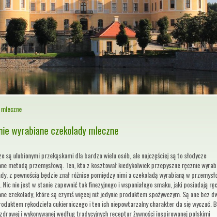
y mleczne
nie wyrabiane czekolady mleczne
e są ulubionymi przekąskami dla bardzo wielu osób, ale najczęściej są to słodycze
ane metodą przemysłową. Ten, kto z kosztował kiedykolwiek przepyszne ręcznie wyrab
ady, z pewnością będzie znał różnice pomiędzy nimi a czekoladą wyrabianą w przemysł
 Nic nie jest w stanie zapewnić tak finezyjnego i wspaniałego smaku, jaki posiadają rę
ane czekolady, które są czymś więcej niż jedynie produktem spożywczym. Są one bez d
oduktem rękodzieła cukierniczego i ten ich niepowtarzalny charakter da się wyczuć. 
zdrowej i wykonywanej według tradycyjnych receptur żywności inspirowanej polskimi