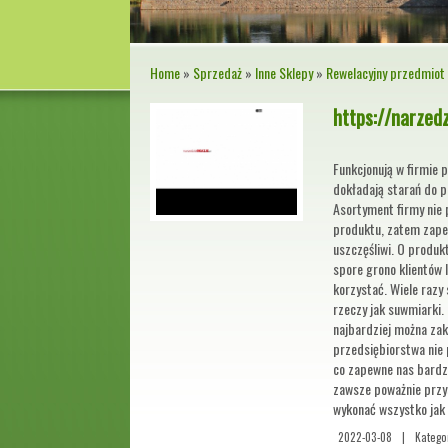
Home
»
Sprzedaż
»
Inne Sklepy
»
Rewelacyjny przedmiot 
https://narzed
Funkcjonują w firmie p
dokładają starań do p
Asortyment firmy nie 
produktu, zatem zape
uszczęśliwi. O produk
spore grono klientów 
korzystać. Wiele razy
rzeczy jak suwmiarki.
najbardziej można zak
przedsiębiorstwa nie 
co zapewne nas bardzo
zawsze poważnie przy
wykonać wszystko jak 
2022-03-08
|
Katego