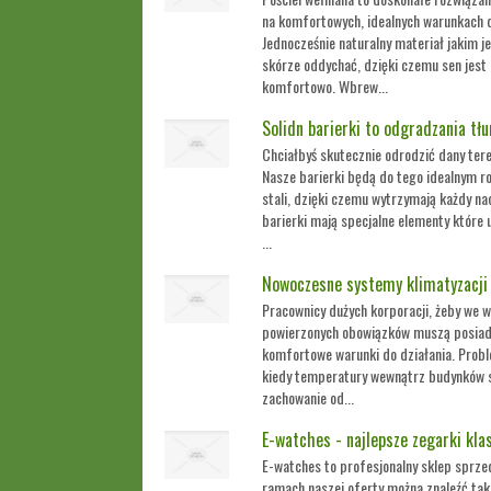
na komfortowych, idealnych warunkach do
Jednocześnie naturalny materiał jakim 
skórze oddychać, dzięki czemu sen jest
komfortowo. Wbrew...
Solidn barierki to odgradzania t
Chciałbyś skutecznie odrodzić dany ter
Nasze barierki będą do tego idealnym r
stali, dzięki czemu wytrzymają każdy n
barierki mają specjalne elementy które 
...
Nowoczesne systemy klimatyzacji
Pracownicy dużych korporacji, żeby we 
powierzonych obowiązków muszą posiad
komfortowe warunki do działania. Proble
kiedy temperatury wewnątrz budynków st
zachowanie od...
E-watches - najlepsze zegarki kla
E-watches to profesjonalny sklep sprz
ramach naszej oferty można znaleźć tak