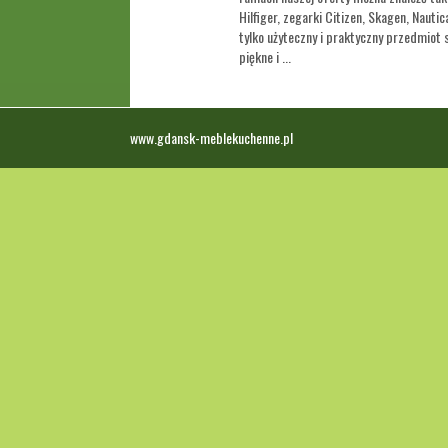
Hilfiger, zegarki Citizen, Skagen, Nautic
tylko użyteczny i praktyczny przedmiot 
piękne i ...
www.gdansk-meblekuchenne.pl