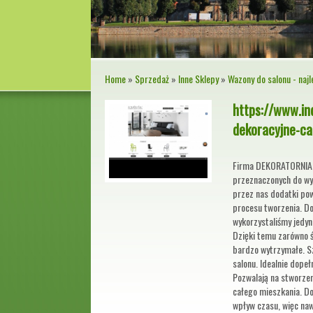
Home
»
Sprzedaż
»
Inne Sklepy
»
Wazony do salonu - najl
https://www.in
dekoracyjne-ca
Firma DEKORATORNIA 
przeznaczonych do wy
przez nas dodatki po
procesu tworzenia. D
wykorzystaliśmy jedyn
Dzięki temu zarówno ś
bardzo wytrzymałe. S
salonu. Idealnie dope
Pozwalają na stworze
całego mieszkania. D
wpływ czasu, więc na