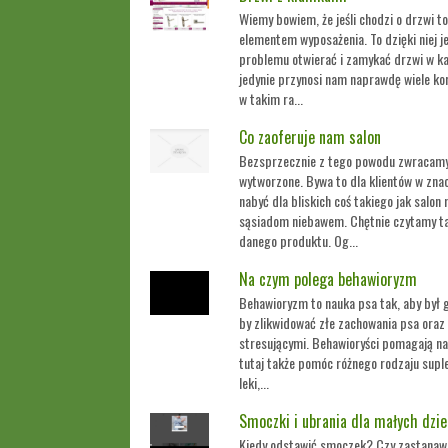
Wiemy bowiem, że jeśli chodzi o drzwi t
elementem wyposażenia. To dzięki niej 
problemu otwierać i zamykać drzwi w ka
jedynie przynosi nam naprawdę wiele kor
w takim ra...
Co zaoferuje nam salon
Bezsprzecznie z tego powodu zwracamy 
wytworzone. Bywa to dla klientów w zna
nabyć dla bliskich coś takiego jak salo
sąsiadom niebawem. Chętnie czytamy tak
danego produktu. Og...
Na czym polega behawioryzm
Behawioryzm to nauka psa tak, aby był 
by zlikwidować złe zachowania psa oraz 
stresującymi. Behawioryści pomagają n
tutaj także pomóc różnego rodzaju supl
leki,...
Smoczki i ubrania dla małych dzie
Kiedy odstawić smoczek? Czy zastanawi