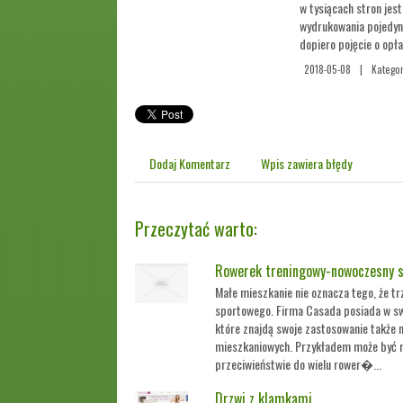
w tysiącach stron jes
wydrukowania pojedync
dopiero pojęcie o opła
2018-05-08
|
Kategor
Dodaj Komentarz
Wpis zawiera błędy
Przeczytać warto:
Rowerek treningowy-nowoczesny s
Małe mieszkanie nie oznacza tego, że t
sportowego. Firma Casada posiada w sw
które znajdą swoje zastosowanie także n
mieszkaniowych. Przykładem może być r
przeciwieństwie do wielu rower�...
Drzwi z klamkami