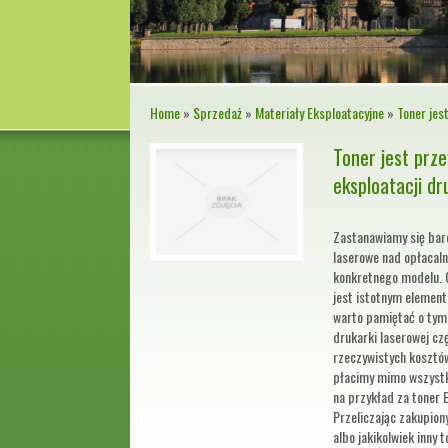
Home
»
Sprzedaż
»
Materiały Eksploatacyjne
»
Toner jes
Toner jest prz
eksploatacji dr
Zastanawiamy się bar
laserowe nad opłacal
konkretnego modelu. O
jest istotnym elemente
warto pamiętać o tym,
drukarki laserowej cz
rzeczywistych kosztów
płacimy mimo wszystko
na przykład za toner 
Przeliczając zakupion
albo jakikolwiek inny 