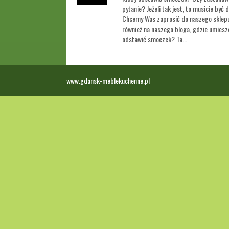
pytanie? Jeżeli tak jest, to musicie by
Chcemy Was zaprosić do naszego sklepu 
również na naszego bloga, gdzie umiesz
odstawić smoczek? Ta...
www.gdansk-meblekuchenne.pl