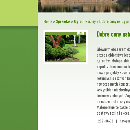
Home
»
Sprzedaż
»
Ogród, Rośliny
»
Dobre ceny usług p
Dobre ceny usł
Głównym obszarem dzi
przedsiębiorstwa jest
ogrodów. Małopolskie 
zapotrzebowanie na te
nasze projekty z zas
roślinnych o różnych 
nowoczesnych konstru
wszystkich niezbędny
terenów zielonych. Z
na nasze materiały or
Małopolskie to także 
dostawy roślin i akce
2021-06-02
|
Kategor