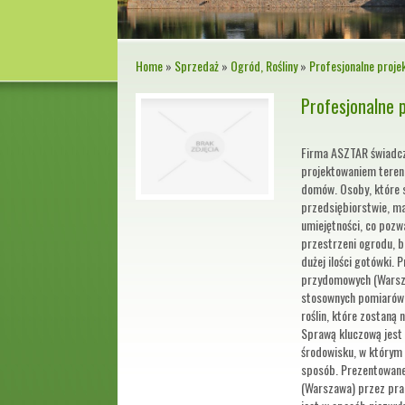
Home
»
Sprzedaż
»
Ogród, Rośliny
»
Profesjonalne proj
Profesjonalne 
Firma ASZTAR świadcz
projektowaniem terenó
domów. Osoby, które 
przedsiębiorstwie, ma
umiejętności, co pozw
przestrzeni ogrodu, b
dużej ilości gotówki.
przydomowych (Warsza
stosownych pomiarów.
roślin, które zostaną
Sprawą kluczową jest 
środowisku, w którym 
sposób. Prezentowan
(Warszawa) przez pr