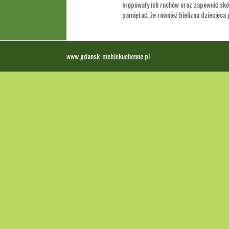
krępowały ich ruchów oraz zapewnić sk
pamiętać, że również bielizna dziecięca 
www.gdansk-meblekuchenne.pl