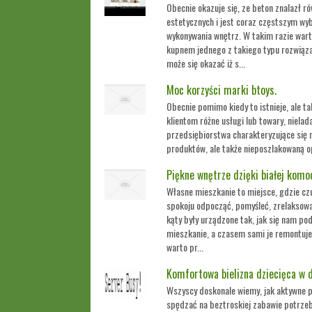
Obecnie okazuje się, ze beton znalazł r
estetycznych i jest coraz częstszym 
wykonywania wnętrz. W takim razie wart
kupnem jednego z takiego typu rozwiąza
może się okazać iż s...
Moc korzyści marki btoys.
Obecnie pomimo kiedy to istnieje, ale ta
klientom różne usługi lub towary, niela
przedsiębiorstwa charakteryzujące się 
produktów, ale także nieposzlakowaną op
Piękne wnętrze dzięki białej komo
Własne mieszkanie to miejsce, gdzie cz
spokoju odpocząć, pomyśleć, zrelaksować
kąty były urządzone tak, jak się nam p
mieszkanie, a czasem sami je remontuj
warto pr...
Komfortowa bielizna dziecięca w d
Wszyscy doskonale wiemy, jak aktywne po
spędzać na beztroskiej zabawie potrzeb