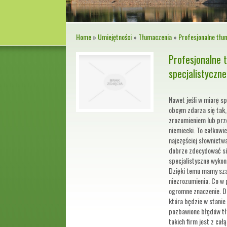
Home
»
Umiejętności
»
Tłumaczenia
»
Profesjonalne tłu
Profesjonalne 
specjalistyczne
Nawet jeśli w miarę s
obcym zdarza się tak,
zrozumieniem lub prz
niemiecki. To całkowi
najczęściej słownict
dobrze zdecydować si
specjalistyczne wyko
Dzięki temu mamy sza
niezrozumienia. Co 
ogromne znaczenie. D
która będzie w stanie 
pozbawione błędów tł
takich firm jest z ca