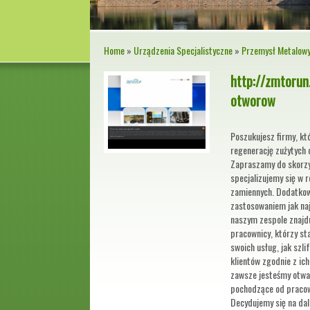
Home
»
Urządzenia Specjalistyczne
»
Przemysł Metalow
http://zmtorun.
otworow
Poszukujesz firmy, k
regenerację zużytych
Zapraszamy do skorzys
specjalizujemy się w r
zamiennych. Dodatkow
zastosowaniem jak na
naszym zespole znajdu
pracownicy, którzy st
swoich usług, jak szli
klientów zgodnie z ic
zawsze jesteśmy otwa
pochodzące od pracow
Decydujemy się na dals