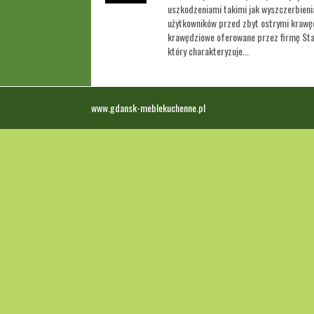
uszkodzeniami takimi jak wyszczerbienia
użytkowników przed zbyt ostrymi krawęd
krawędziowe oferowane przez firmę Sta
który charakteryzuje...
www.gdansk-meblekuchenne.pl