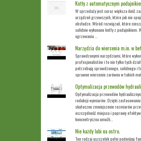
Kotły z automatycznym podajniki
W sprzedaży jest coraz większa ilość z
urządzeń grzewczych, które jak nie sp
obsłudze. Wśród rozwiązań, które cieszą
solidnie wykonane kotły z podajnikiem.
ogrzewania ...
Narzędzia do wiercenia m.in. w be
Sprawdzonymi narzędziami, które wykorz
profesjonalistów i to nie tylko tych dzi
potrzebują sprawdzonego, solidnego i t
sprawne wiercenie zarówno w takich mater
Optymalizacja przewodów hydraul
Optymalizacja przewodów hydraulicznyc
redukcji wymiarów. Dzięki zastosowaniu 
skuteczne zmniejszenie rozmiarów prze
oszczędność miejsca i poprawę efektyw
koncentryczna umożli...
Nie każdy lubi na ostro.
Ten rodzaj uszczelek pełni podwójną fu