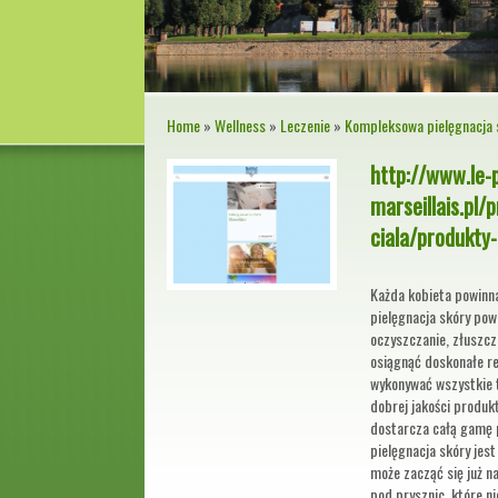
Home
»
Wellness
»
Leczenie
»
Kompleksowa pielęgnacja s
http://www.le-p
marseillais.pl/
ciala/produkty
Każda kobieta powinn
pielęgnacja skóry pow
oczyszczanie, złuszczan
osiągnąć doskonałe re
wykonywać wszystkie t
dobrej jakości produkt
dostarcza całą gamę 
pielęgnacja skóry jes
może zacząć się już n
pod prysznic, które nie