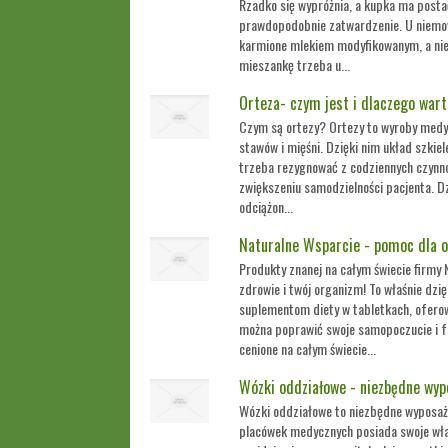
Rzadko się wypróżnia, a kupka ma postać
prawdopodobnie zatwardzenie. U niemowl
karmione mlekiem modyfikowanym, a nie p
mieszankę trzeba u...
Orteza- czym jest i dlaczego wart
Czym są ortezy? Ortezy to wyroby medy
stawów i mięśni. Dzięki nim układ szkiel
trzeba rezygnować z codziennych czynn
zwiększeniu samodzielności pacjenta. D
odciążon...
Naturalne Wsparcie - pomoc dla 
Produkty znanej na całym świecie firmy
zdrowie i twój organizm! To właśnie dzi
suplementom diety w tabletkach, oferow
można poprawić swoje samopoczucie i f
cenione na całym świecie...
Wózki oddziałowe - niezbędne wyp
Wózki oddziałowe to niezbędne wyposaż
placówek medycznych posiada swoje wł