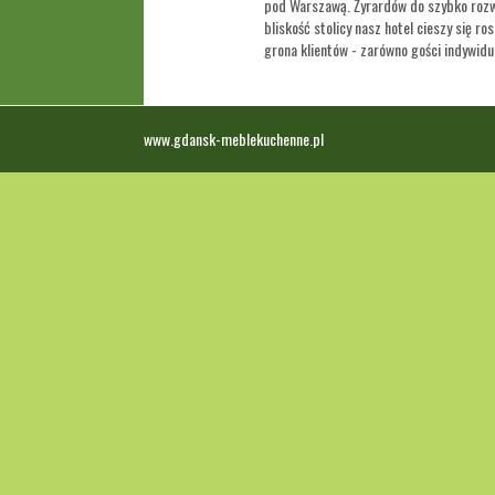
pod Warszawą. Żyrardów do szybko rozwi
bliskość stolicy nasz hotel cieszy się r
grona klientów - zarówno gości indywidua
www.gdansk-meblekuchenne.pl