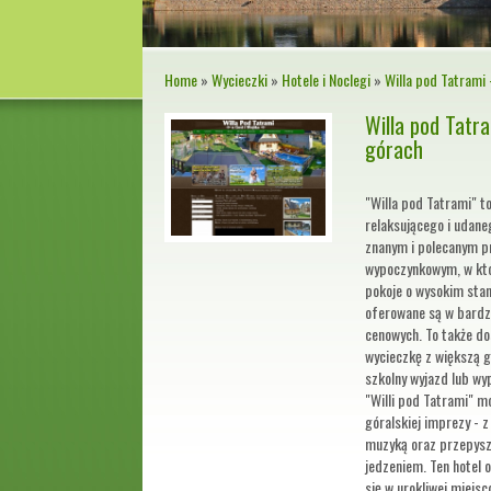
Home
»
Wycieczki
»
Hotele i Noclegi
»
Willa pod Tatrami 
Willa pod Tatra
górach
"Willa pod Tatrami" t
relaksującego i udaneg
znanym i polecanym p
wypoczynkowym, w kt
pokoje o wysokim stan
oferowane są w bardz
cenowych. To także do
wycieczkę z większą 
szkolny wyjazd lub wy
"Willi pod Tatrami" mo
góralskiej imprezy - 
muzyką oraz przepysz
jedzeniem. Ten hotel 
się w urokliwej miejs