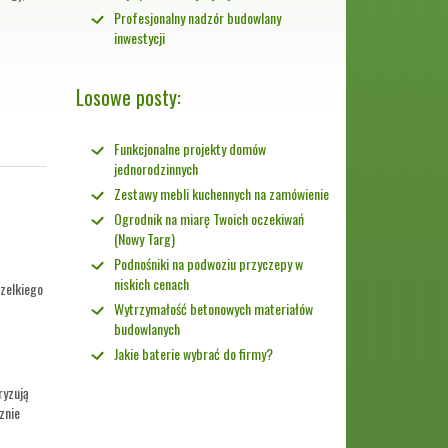
Profesjonalny nadzór budowlany
inwestycji
Losowe posty:
Funkcjonalne projekty domów
jednorodzinnych
Zestawy mebli kuchennych na zamówienie
Ogrodnik na miarę Twoich oczekiwań
(Nowy Targ)
Podnośniki na podwoziu przyczepy w
niskich cenach
szelkiego
Wytrzymałość betonowych materiałów
budowlanych
Jakie baterie wybrać do firmy?
ryzują
znie