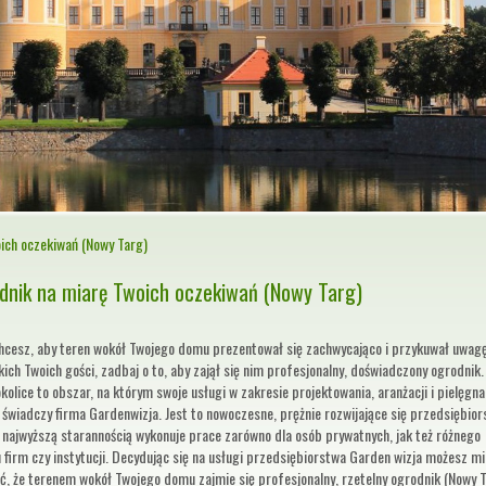
ich oczekiwań (Nowy Targ)
dnik na miarę Twoich oczekiwań (Nowy Targ)
 chcesz, aby teren wokół Twojego domu prezentował się zachwycająco i przykuwał uwag
ich Twoich gości, zadbaj o to, aby zajął się nim profesjonalny, doświadczony ogrodnik
okolice to obszar, na którym swoje usługi w zakresie projektowania, aranżacji i pielęgna
świadczy firma Gardenwizja. Jest to nowoczesne, prężnie rozwijające się przedsiębior
 najwyższą starannością wykonuje prace zarówno dla osób prywatnych, jak też różnego
 firm czy instytucji. Decydując się na usługi przedsiębiorstwa Garden wizja możesz m
, że terenem wokół Twojego domu zajmie się profesjonalny, rzetelny ogrodnik (Nowy T