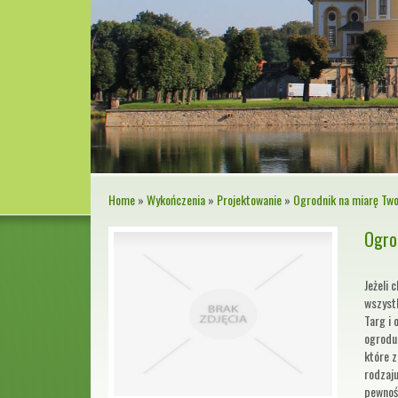
Home
»
Wykończenia
»
Projektowanie
»
Ogrodnik na miarę Two
Ogro
Jeżeli
wszystk
Targ i 
ogrodu 
które z
rodzaju
pewność