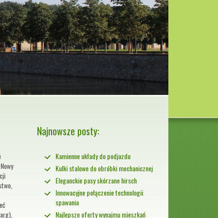
Najnowsze posty:
ę
Kamienne układy do podjazdu
. Nowy
Kulki stalowe do obróbki mechanicznej
cji
Eleganckie pasy skórzane hirsch
stwo,
Innowacyjne połączenie technologii
spawania
ieć
arg),
Najlepsze oferty wynajmu mieszkań