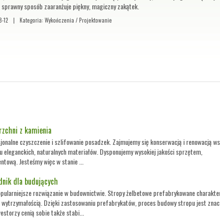
w sprawny sposób zaaranżuje piękny, magiczny zakątek.
8-12
|
Kategoria: Wykończenia / Projektowanie
rzchni z kamienia
esjonalne czyszczenie i szlifowanie posadzek. Zajmujemy się konserwacją i renowacją w
u eleganckich, naturalnych materiałów. Dysponujemy wysokiej jakości sprzętem,
tową. Jesteśmy więc w stanie ...
dnik dla budujących
pularniejsze rozwiązanie w budownictwie. Stropy żelbetowe prefabrykowane charakte
wytrzymałością. Dzięki zastosowaniu prefabrykatów, proces budowy stropu jest znac
estorzy cenią sobie także stabi...