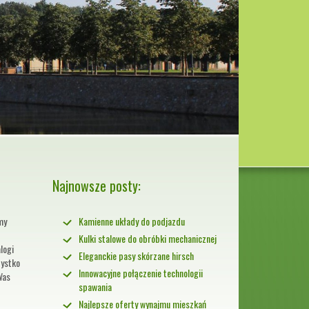
Najnowsze posty:
my
Kamienne układy do podjazdu
Kulki stalowe do obróbki mechanicznej
logi
Eleganckie pasy skórzane hirsch
zystko
Innowacyjne połączenie technologii
 Was
spawania
Najlepsze oferty wynajmu mieszkań