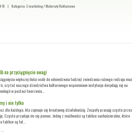
4-18
|
Kategoria: E-marketing / Materiały Reklamowe
b na przyciągnięcie uwagi
ciągnięcia większej ilości osób do odwiedzenia tudzież zwiedzania rożnego rodzaju mu
rii, czy też naszego dziedzictwa kulturowego wspomniane instytucje decydują się na
ologii w postaci tworzenia...
my i nie tylko
cz dla każdego, kto zajmuje się kreatywną działalnością. Zespoły pracują często przez
ę. Często przydaje im się pomoc. Jedną z możliwości są tablice suchościeralne, które
 tablice są łat...