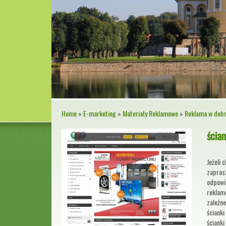
Home
»
E-marketing
»
Materiały Reklamowe
»
Reklama w dobr
ścia
Jeżeli 
zaprasz
odpowie
reklamo
zależne
ściank
ścianki