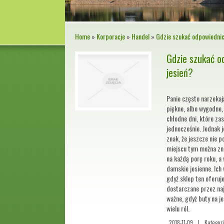
Home
»
Korporacje
»
Handel
»
Gdzie szukać odpowiednic
Gdzie szukać o
jesień?
Panie często narzekaj
piękne, albo wygodne, 
chłodne dni, które za
jednocześnie. Jednak j
znak, że jeszcze nie p
miejscu tym można zn
na każdą porę roku, a
damskie jesienne. Ic
gdyż sklep ten oferuje
dostarczane przez naj
ważne, gdyż buty na j
wielu ról.
2018-11-09
|
Kategor