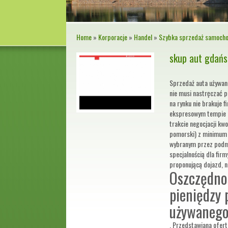
Home
»
Korporacje
»
Handel
»
Szybka sprzedaż samocho
skup aut gdańs
Sprzedaż auta używane
nie musi nastręczać 
na rynku nie brakuje f
ekspresowym tempie i 
trakcie negocjacji kwo
pomorski) z minimum f
wybranym przez podmi
specjalnością dla fir
proponującą dojazd, n
Oszczędnoś
pieniędzy 
używaneg
. Przedstawiana ofert