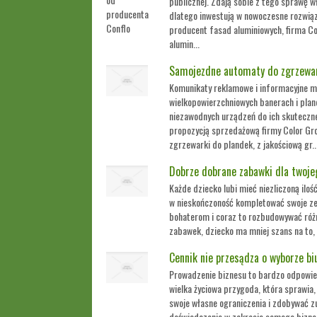
publicznej. Zdają sobie z tego sprawę wł
dlatego inwestują w nowoczesne rozwiąza
producent fasad aluminiowych, firma C
alumin...
Samojezdne automaty do zgrzewan
Komunikaty reklamowe i informacyjne mo
wielkopowierzchniowych banerach i pla
niezawodnych urządzeń do ich skuteczn
propozycją sprzedażową firmy Color Gro
zgrzewarki do plandek, z jakościową gr..
Dobrze dobrane zabawki dla twoje
Każde dziecko lubi mieć niezliczoną ilo
w nieskończoność kompletować swoje z
bohaterom i coraz to rozbudowywać różn
zabawek, dziecko ma mniej szans na to, 
Cennik nie przesądza o wyborze b
Prowadzenie biznesu to bardzo odpowied
wielka życiowa przygoda, która sprawia,
swoje własne ograniczenia i zdobywać z
doświadczenie w zakresie samego bizne