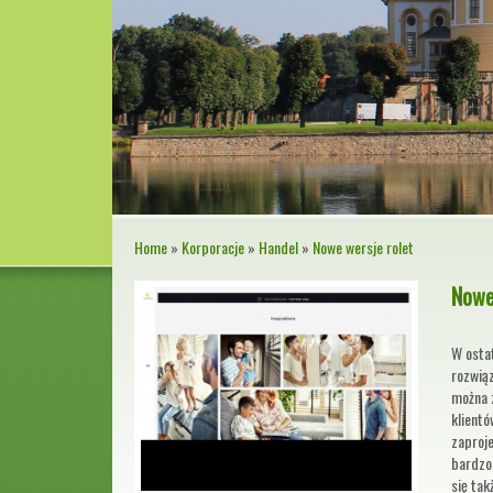
Home
»
Korporacje
»
Handel
»
Nowe wersje rolet
Nowe
W osta
rozwiąz
można 
klientó
zaproj
bardzo 
się tak