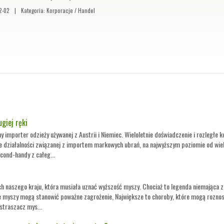
2-02
|
Kategoria: Korporacje / Handel
giej ręki
 importer odzieży używanej z Austrii i Niemiec. Wieloletnie doświadczenie i rozległe k
 działalności związanej z importem markowych ubrań, na najwyższym poziomie od wielu
cond-handy z całeg...
ch naszego kraju, która musiała uznać wyższość myszy. Chociaż to legenda niemająca z
e myszy mogą stanowić poważne zagrożenie, Największe to choroby, które mogą roznos
straszacz mys...