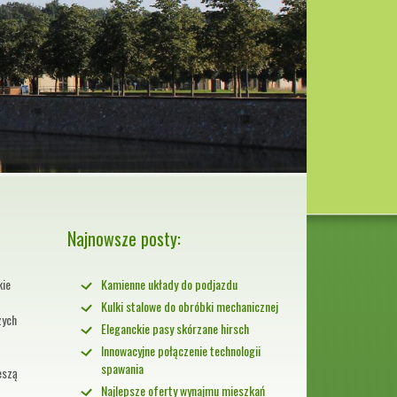
Najnowsze posty:
kie
Kamienne układy do podjazdu
Kulki stalowe do obróbki mechanicznej
zych
Eleganckie pasy skórzane hirsch
Innowacyjne połączenie technologii
spawania
eszą
Najlepsze oferty wynajmu mieszkań