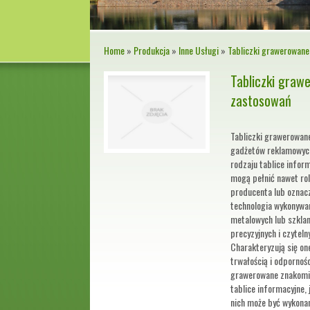
Home
»
Produkcja
»
Inne Usługi
»
Tabliczki grawerowane
Tabliczki graw
zastosowań
Tabliczki grawerowane
gadżetów reklamowych
rodzaju tablice infor
mogą pełnić nawet rol
producenta lub oznac
technologia wykonywa
metalowych lub szkla
precyzyjnych i czyteln
Charakteryzują się on
trwałością i odpornośc
grawerowane znakomic
tablice informacyjne,
nich może być wykona