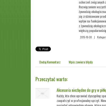
schorzeń związanych z
Rozwiązaniem wszystk
żywnością ekologiczna
się zróżnicowane prod
wpływ na funkcjonowa
z żywnością ekologicz
większą popularnością
2015-10-30
|
Kategor
Dodaj Komentarz
Wpis zawiera błędy
Przeczytać warto:
Akcesoria niezbędne do gry w piłk
Każdy, kto chce uprawiać dyscyplinę spor
zaopatrzyć w profesjonalny sprzęt. Niew
posiadać odpowiednie obuwie, które poz