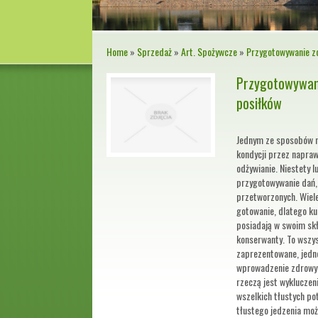
Home
»
Sprzedaż
»
Art. Spożywcze
»
Przygotowywanie z
Przygotowywan
posiłków
Jednym ze sposobów n
kondycji przez napraw
odżywianie. Niestety 
przygotowywanie dań,
przetworzonych. Wiel
gotowanie, dlatego ku
posiadają w swoim skł
konserwanty. To wszy
zaprezentowane, jedno
wprowadzenie zdrowyc
rzeczą jest wykluczen
wszelkich tłustych pot
tłustego jedzenia mo