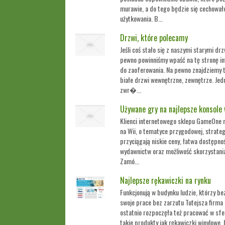
murawie, a do tego będzie się cechow
użytkowania. B...
Drzwi, które polecamy
Jeśli coś stało się z naszymi starymi dr
pewno powinniśmy wpaść na tę stronę in
do zaoferowania. Na pewno znajdziemy 
białe drzwi wewnętrzne, zewnętrze. Je
zwr�...
Używane gry na najlepsze konsole
Klienci internetowego sklepu GameOne n
na Wii, o tematyce przygodowej, strateg
przyciągają niskie ceny, łatwa dostępno
wydawnictw oraz możliwość skorzystan
Zamó...
Najlepsze rękawiczki na rynku
Funkcjonują w budynku ludzie, którzy be
swoje prace bez zarzutu Tutejsza firma 
ostatnio rozpoczęła też pracować w sfer
takie produkty jak rękawiczki winylowe, b