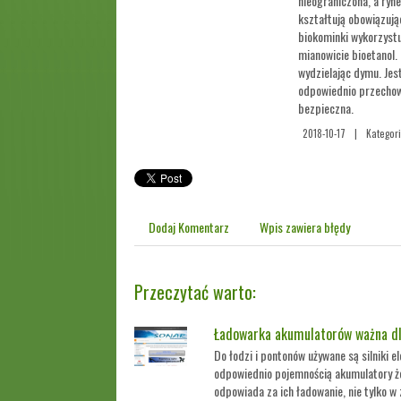
nieograniczona, a ryn
kształtują obowiązując
biokominki wykorzystu
mianowicie bioetanol.
wydzielając dymu. Jest
odpowiednio przechow
bezpieczna.
2018-10-17
|
Kategori
Dodaj Komentarz
Wpis zawiera błędy
Przeczytać warto:
Ładowarka akumulatorów ważna dl
Do łodzi i pontonów używane są silniki 
odpowiednio pojemnością akumulatory ż
odpowiada za ich ładowanie, nie tylko w