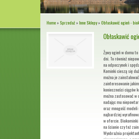
Home
»
Sprzedaż
»
Inne Sklepy
»
Obłaskawić ogień - bio
Obłaskawić ogi
Żywy ogień w domu to 
dni. To również niepo
na odpoczynek i spęd
Kominki cieszą się d
można je zainstalować
zainteresowanie jakim
konieczności ciągów 
można zastosować w 
nadając mu niepowtar
oraz mnogość modeli s
najbardziej wyrafinow
w ofercie. Biokominki
na ścianie czy też zai
Wyobraźnia projektan