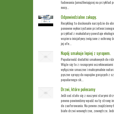
ładowania (umożliwiającej na przykład 
nocy...
Odpowiedzialne zakupy.
Recykling to doskonałe narzędzie do obn
ponowne wykorzystanie przetworzonego w
przykład z makulatury powstaje ekologic
wspiera inicjatywy związane z ochroną ś
jej ofe...
Napój smakuje lepiej z syropem.
Popularność dodatkó smakowych do różne
Wiąże się to z rosnącymi oczekiwaniam
wyłącznie smaczne i maksymalnie natura
pyszne syropy do napojów gorących z sz
popularnego sk...
Drzwi, które polecamy
Jeśli coś stało się z naszymi starymi dr
pewno powinniśmy wpaść na tę stronę in
do zaoferowania. Na pewno znajdziemy 
białe drzwi wewnętrzne, zewnętrze. Je