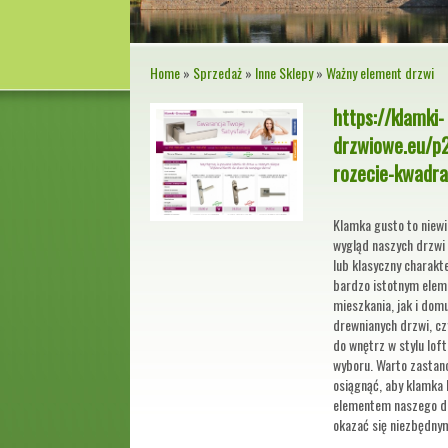
Home
»
Sprzedaż
»
Inne Sklepy
»
Ważny element drzwi
https://klamki-
drzwiowe.eu/p
rozecie-kwadra
Klamka gusto to niewi
wygląd naszych drzwi 
lub klasyczny charakte
bardzo istotnym ele
mieszkania, jak i dom
drewnianych drzwi, cz
do wnętrz w stylu lof
wyboru. Warto zastano
osiągnąć, aby klamka 
elementem naszego d
okazać się niezbędny