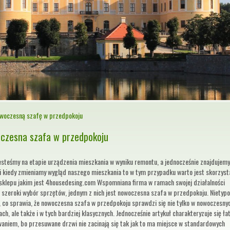
owoczesną szafę w przedpokoju
czesna szafa w przedpokoju
esteśmy na etapie urządzenia mieszkania w wyniku remontu, a jednocześnie znajdujemy
ji kiedy zmieniamy wygląd naszego mieszkania to w tym przypadku warto jest skorzyst
 sklepu jakim jest 4housedesing.com Wspomniana firma w ramach swojej działalności
e szeroki wybór sprzętów, jednym z nich jest nowoczesna szafa w przedpokoju. Nietyp
, co sprawia, że nowoczesna szafa w przedpokoju sprawdzi się nie tylko w nowoczesny
ch, ale także i w tych bardziej klasycznych. Jednocześnie artykuł charakteryzuje się ł
waniem, bo przesuwane drzwi nie zacinają się tak jak to ma miejsce w standardowych