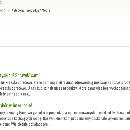
h.
1-17
|
Kategoria: Sprzedaż / Meble
szyskich! Sprawdź sam!
tanie krzesła obrotowe, które pomogą ci utrzymać odpowiednią postawę podczas pracy?
 krzesła obrotowe. U nas kupisz najtańsze produkty, które zamówisz bez wychodzenia 
eźć pełny opis nas...
ybór w internecie!
 którym znajdą Państwo galanterię pochodzącą od renomowanych projektantów. Nasza o
obietach kochających modę. Naszym klientkom proponujemy doskonałe wykonanie, unik
 ceny. Wieloletnie doświadczen...