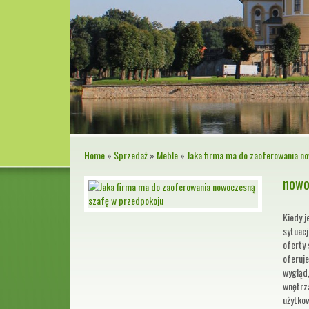
Home
»
Sprzedaż
»
Meble
»
Jaka firma ma do zaoferowania n
nowo
Kiedy j
sytuac
oferty
oferuj
wygląd
wnętrza
użytko