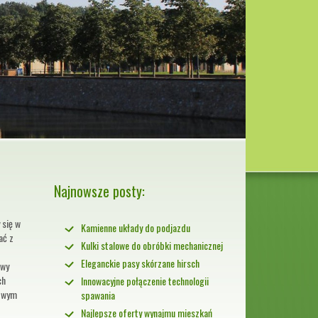
Najnowsze posty:
 się w
Kamienne układy do podjazdu
ać z
Kulki stalowe do obróbki mechanicznej
Eleganckie pasy skórzane hirsch
owy
ch
Innowacyjne połączenie technologii
atwym
spawania
Najlepsze oferty wynajmu mieszkań