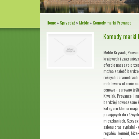
Home
»
Sprzedaż
»
Meble
»
Komody marki Provance
Komody marki 
Meble Krysiak, Provanc
krajowych i zagranic
ofercie naszego przed
można znaleźć bardzo 
różnych parametrach i
meblowe w ofercie na
cenowo - zarówno jeśl
Krysiak, Provance i i
bardziej nowoczesne k
kategorii klienci maj
pasujących do różnyc
mieszkaniach. Szczegó
salonu oraz sypialni 
regałów, komód, łóżek