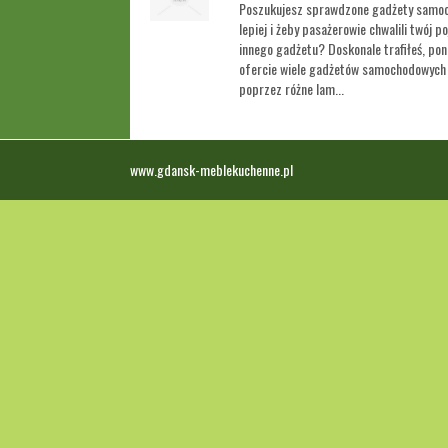
Poszukujesz sprawdzone gadżety samoc
lepiej i żeby pasażerowie chwalili twój 
innego gadżetu? Doskonale trafiłeś, po
ofercie wiele gadżetów samochodowych 
poprzez różne lam...
www.gdansk-meblekuchenne.pl