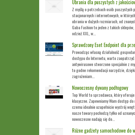
Ubrania dla puszystych z jakościo
Z myślą o potrzebach osób puszystych p
stacjonarnych i internetowych, w który
ubrania w dużych rozmiarach, od znanyc
Gaba Fashion to jeden z takich sklepów
odzież XXL, w...
Sprawdzony Eset Endpoint dla prz
Prowadząc własną działalność gospodarc
dostępu do Internetu, warto zaopatrzy
antywirusowe stworzone specjalnie z my
to godne rekomendacji narzędzie, dzięk
zagrożeniam...
Nowoczesny dywany podłogowy
Top World to sprzedawca, który oferuj
klasyczne. Zapewniamy Wam dostęp do n
czemu idealnie uzupełnicie wystrój wnę
nasze towary pochodzą tylko od uznanyc
nowoczesne nadają się do...
Różne gadżety samochodowe do we