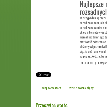
Najlepsze 
rozsądnyc
W przypadku sprzętu 
przed zakupem, ale n
przed zakupami w siec
sklep internetowy je
niemal każdym tego t
możliwość odesłania t
Możemy więc zamówić i
się, że coś nam w nich
na przeszkodzie, by j
2018-06-01
|
Kategor
Dodaj Komentarz
Wpis zawiera błędy
Przeczytać warto: