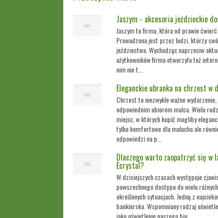
Jaszym - akcesoria jeździeckie do
Jaszym to firma, która od prawie ćwierć 
Prowadzona jest przez ludzi, którzy swój
jeździectwa. Wychodząc naprzeciw akt
użytkowników firma otworzyła też intern
nim nie t...
Eleganckie ubranka na chrzest w d
Chrzest to niezwykle ważne wydarzenie,
odpowiednim ubiorem malca. Wielu rod
miejsc, w których kupić mogliby eleganc
tylko komfortowe dla malucha ale równi
odpowiedzi na p...
Dlaczego warto zaopatrzyć się w 
Ecrystal?
W dzisiejszych czasach występuje zjawi
powszechnego dostępu do wielu różnych
określonych sytuacjach. Jedną z najciek
bankierska. Wspomniany rodzaj oświetl
jako oświetlenie naszego biu...