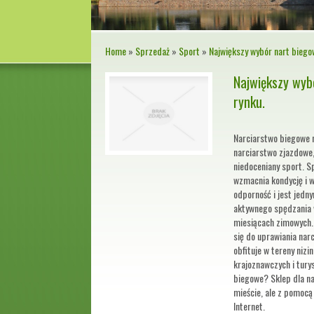
Home
»
Sprzedaż
»
Sport
»
Największy wybór nart biego
Największy wyb
rynku.
Narciarstwo biegowe n
narciarstwo zjazdowe, 
niedoceniany sport. S
wzmacnia kondycję i 
odporność i jest jedn
aktywnego spędzania 
miesiącach zimowych. 
się do uprawiania nar
obfituje w tereny nizi
krajoznawczych i tury
biegowe? Sklep dla na
mieście, ale z pomocą
Internet.