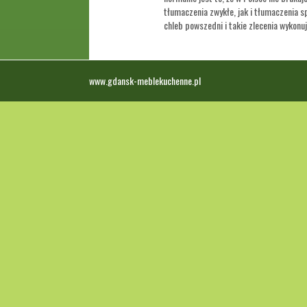
tłumaczenia zwykłe, jak i tłumaczenia sp
chleb powszedni i takie zlecenia wykonują
www.gdansk-meblekuchenne.pl