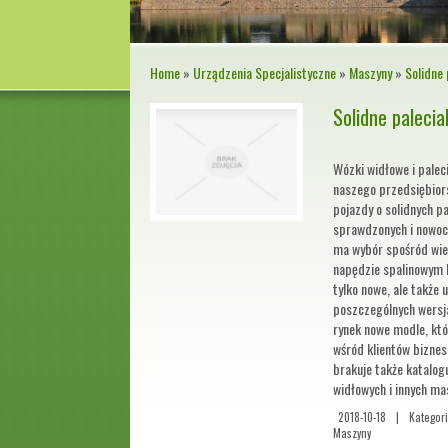
Home
»
Urządzenia Specjalistyczne
»
Maszyny
»
Solidne 
Solidne palecia
Wózki widłowe i palec
naszego przedsiębio
pojazdy o solidnych p
sprawdzonych i nowoc
ma wybór spośród wie
napędzie spalinowym 
tylko nowe, ale także 
poszczególnych wersj
rynek nowe modle, któ
wśród klientów biznes
brakuje także katalo
widłowych i innych ma
2018-10-18
|
Kategori
Maszyny