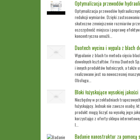
Optymalizacja przewodów hydraul
Optymalizacja przewodów hydraulicznyc
redukcji wymiarów. Dzięki zastosowaniu 
skuteczne zmniejszenie rozmiarów prze
oszczędność miejsca i poprawę efektyw
koncentryczna umożli...
Duotech wycina i wypala z blach 
Wypalanie z blach to metoda cięcia blac
dowolnych kształtów. Firma Duotech Sp. 
i innych produktów hutniczych, a także u
realizowane jest na nowoczesnej maszy
Obsługu...
Bloki łożyskujące wysokiej jakości
Niezbędny w przekładniach trapezowych 
łożyskujący. Jednak nie zawsze osoby, k
produkt mogą liczyć na wysoką jego jak
korzystając z oferty sklepu internetow
l...
Badanie nanostruktur za pomocą