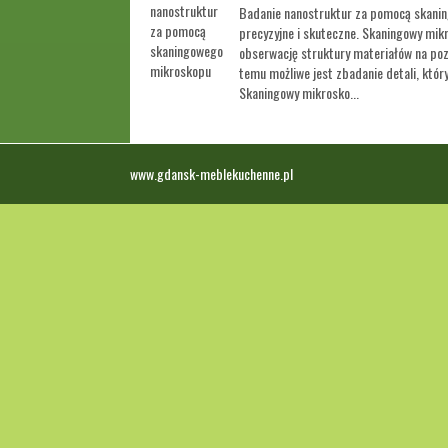
Badanie nanostruktur za pomocą skanin
precyzyjne i skuteczne. Skaningowy mik
obserwację struktury materiałów na poz
temu możliwe jest zbadanie detali, któr
Skaningowy mikrosko...
www.gdansk-meblekuchenne.pl