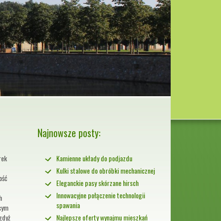
Najnowsze posty:
rek
Kamienne układy do podjazdu
Kulki stalowe do obróbki mechanicznej
ość
Eleganckie pasy skórzane hirsch
Innowacyjne połączenie technologii
h
spawania
ącym
gdyż
Najlepsze oferty wynajmu mieszkań