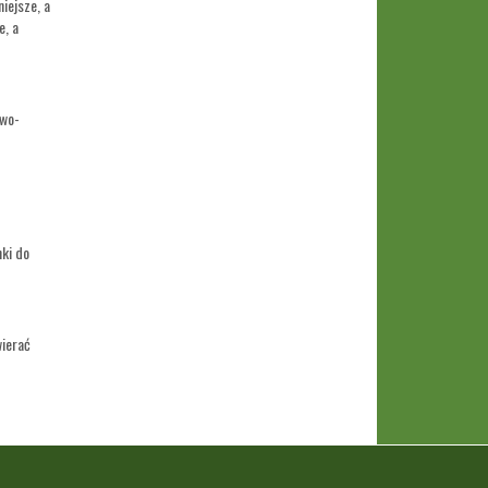
iejsze, a
e, a
owo-
nki do
wierać