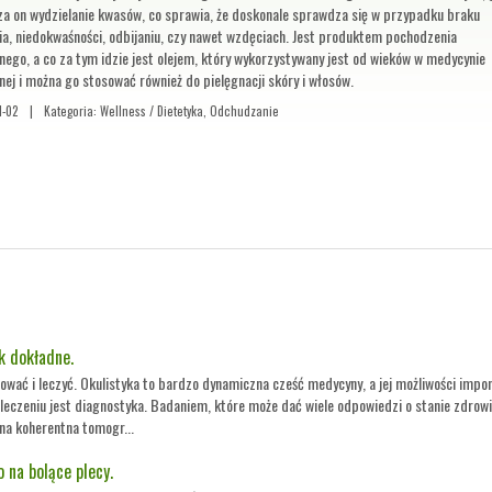
za on wydzielanie kwasów, co sprawia, że doskonale sprawdza się w przypadku braku
ia, niedokwaśności, odbijaniu, czy nawet wzdęciach. Jest produktem pochodzenia
nego, a co za tym idzie jest olejem, który wykorzystywany jest od wieków w medycynie
nej i można go stosować również do pielęgnacji skóry i włosów.
1-02
|
Kategoria: Wellness / Dietetyka, Odchudzanie
k dokładne.
wać i leczyć. Okulistyka to bardzo dynamiczna cześć medycyny, a jej możliwości impon
eczeniu jest diagnostyka. Badaniem, które może dać wiele odpowiedzi o stanie zdrowi
zna koherentna tomogr...
 na bolące plecy.