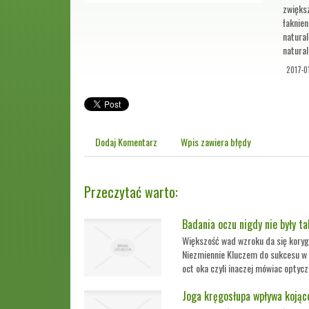
zwięks
łaknien
natural
natural
2017-0
Dodaj Komentarz
Wpis zawiera błędy
Przeczytać warto:
Badania oczu nigdy nie były ta
Większość wad wzroku da się korygo
Niezmiennie Kluczem do sukcesu w l
oct oka czyli inaczej mówiac optyc
Joga kręgosłupa wpływa kojąco