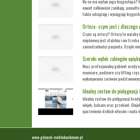
Na co ma wpływ joga kręgosłupa? Na
nawet całkowicie zanikają, ponadto 
także odciążają i wyciągają kręgosłu
Orteza- czym jest i dlaczego 
Czym są ortezy? Ortezy to wyroby 
mięśniowy jest stabilny i nie trze
samodzielności pacjenta. Dzięki ni
Szeroki wybór zabiegów upięk
Nasz profesjonalny gabinet urody o
manicure, pedicure czy lifting rzę
wykonywania zarówno podstawowych,
Idealny zestaw do pielęgnacji
Idealny zestaw do pielęgnacji brod
olejek, balsam oraz grzebień. Olej
ujarzmieniu dzikich włosów i nada i
www.gdansk-meblekuchenne.pl