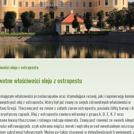
wości oleju z ostropestu
wotne właściwości oleju z ostropestu
 mającym właściwości przeciwzapalne oraz stymulujące rozwój, jak i regenerację komó
wych jest olej z ostropestu, który był już znany ze swych zdrowotnych właściwości w
tnej Grecji. Tłoczony jest na zimno z całych ziaren ostropestu, posiada żółtą barwę i d
erystyczny zapach. Olej z ostropestu zawiera witaminy z grupy A, D, E, K, F oraz
cone kwasy tłuszczowe i różnego rodzaju minerały. Znany jest również ze swoich silnyc
wości odtruwających, czyli ochrania miąższ nerek i wątroby przed ewentualnym niszcz
niem substancji toksycznych. Można go także stosować w dolegliwościach trawiennych, 