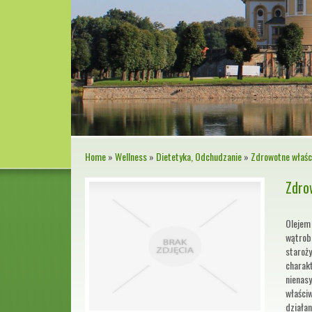
Home
»
Wellness
»
Dietetyka, Odchudzanie
»
Zdrowotne właści
Zdro
Olejem
wątrobo
staroży
charakt
nienasy
właści
działa