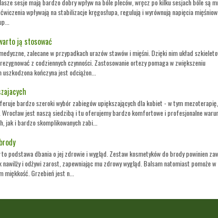
sze sesje mają bardzo dobry wpływ na bóle pleców, wręcz po kilku sesjach bóle są mn
ćwiczenia wpływają na stabilizacje kręgosłupa, regulują i wyrównują napięcia mięśniow
p...
warto ją stosować
medyczne, zalecane w przypadkach urazów stawów i mięśni. Dzięki nim układ szkielet
ba rezygnować z codziennych czynności. Zastosowanie ortezy pomaga w zwiększeniu
m uszkodzona kończyna jest odciążon...
szajacych
feruje bardzo szeroki wybór zabiegów upiększających dla kobiet - w tym mezoterapię,
s. Wrocław jest naszą siedzibą i tu oferujemy bardzo komfortowe i profesjonalne waru
 jak i bardzo skomplikowanych zabi...
 brody
y to podstawa dbania o jej zdrowie i wygląd. Zestaw kosmetyków do brody powinien za
ek nawilży i odżywi zarost, zapewniając mu zdrowy wygląd. Balsam natomiast pomoże w
m miękkość. Grzebień jest n...