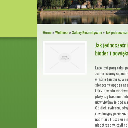
Home
»
Wellness
»
Salony Kosmetyczne
»
Jak jednocześn
Jak jednocześn
bioder i powięk
Lato jest porą roku, p
zamartwiamy się nad 
właśnie ten okres w ro
słoneczny wpędza nas 
tak z powodu możliwo
plaży czy basenie. Jed
ukryłybyśmy je pod wa
Od diet, ćwiczeń, ods
rewolucyjny przeszcze
nadmiaru tłuszczu z m
niepotrzebny, czyli np