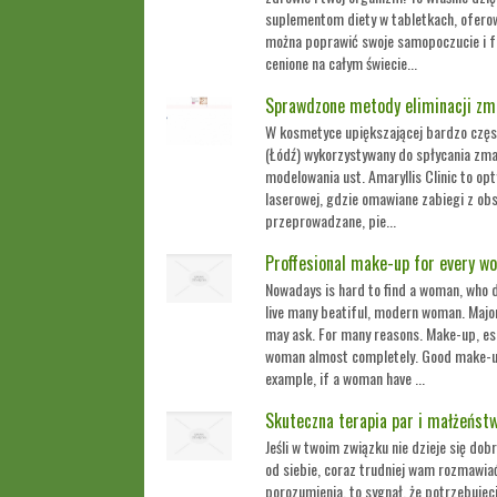
suplementom diety w tabletkach, oferow
można poprawić swoje samopoczucie i f
cenione na całym świecie...
Sprawdzone metody eliminacji zm
W kosmetyce upiększającej bardzo częs
(Łódź) wykorzystywany do spłycania zma
modelowania ust. Amaryllis Clinic to op
laserowej, gdzie omawiane zabiegi z ob
przeprowadzane, pie...
Proffesional make-up for every 
Nowadays is hard to find a woman, who
live many beatiful, modern woman. Majo
may ask. For many reasons. Make-up, es
woman almost completely. Good make-up
example, if a woman have ...
Skuteczna terapia par i małżeńst
Jeśli w twoim związku nie dzieje się dob
od siebie, coraz trudniej wam rozmawiać
porozumienia, to sygnał, że potrzebujeci