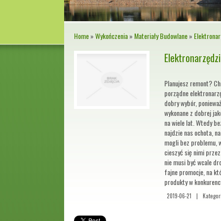
Home
»
Wykończenia
»
Materiały Budowlane
»
Elektrona
Elektronarzędz
Planujesz remont? Chc
porządne elektronarzę
dobry wybór, ponieważ
wykonane z dobrej jak
na wiele lat. Wtedy b
najdzie nas ochota, n
mogli bez problemu, w
cieszyć się nimi przez
nie musi być wcale dr
fajne promocje, na kt
produkty w konkurency
2019-06-21
|
Kategor