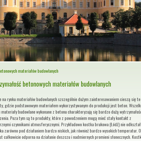
etonowych materiałów budowlanych
zymałość betonowych materiałów budowlanych
e na rynku materiałów budowlanych szczególnie dużym zainteresowaniem cieszą się te
ty, gdzie podstawowym materiałem wykorzystywanym do produkcji jest beton. Wszelk
u materiały budowlane wykonane z betonu charakteryzują się bardzo dużą wytrzymałoś
zenia. Poza tym są to produkty, które z powodzeniem mogą mieć stały kontakt z
rznymi czynnikami atmosferycznymi. Przykładowo kostka brukowa (Łódź) nie odkształ
ęka zarówno pod działaniem bardzo niskich, jak również bardzo wysokich temperatur. 
st całkowicie odporna na działanie deszczu i nadmiernych promieni słonecznych. Kost