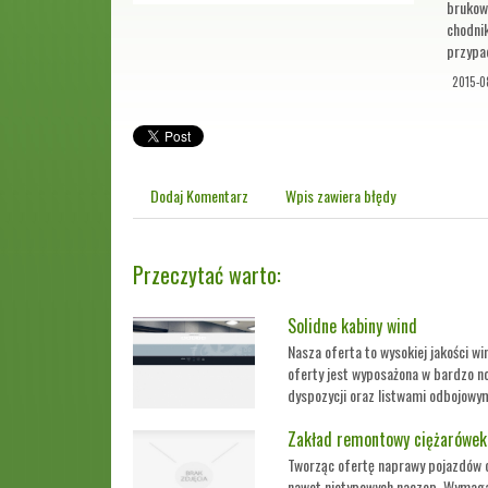
brukow
chodni
przypa
2015-0
Dodaj Komentarz
Wpis zawiera błędy
Przeczytać warto:
Solidne kabiny wind
Nasza oferta to wysokiej jakości 
oferty jest wyposażona w bardzo no
dyspozycji oraz listwami odbojowym
Zakład remontowy ciężarówek
Tworząc ofertę naprawy pojazdów c
nawet nietypowych naczep. Wymagan