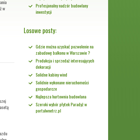
ania
Profesjonalny nadzór budowlany
eż w
inwestycji
Losowe posty:
Gdzie można uzyskać pozwolenie na
zabudowę balkonu w Warszawie ?
Produkcja i sprzedaż interesujących
dekoracji
Solidne kabiny wind
Solidnie wykonane nieruchomości
gospodarcze
Najlepsza hurtownia budowlana
szej
Szeroki wybór płytek Paradyż w
kasetą
portalwnetrz.pl
jazdu
alne