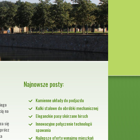
Najnowsze posty:
Kamienne układy do podjazdu
iego
Kulki stalowe do obróbki mechanicznej
cią na
Eleganckie pasy skórzane hirsch
ca się
Innowacyjne połączenie technologii
Oprócz
spawania
ka
Najlepsze oferty wynajmu mieszkań