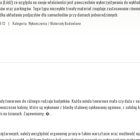
a (Łódź) ze względu na swoje właściwości jest powszechnie wykorzystywania do wykład
ków oraz parkingów. Tego typu niezwykle trwały materiał znajduje zastosowanie równi
dku układaniu podjazdów dla samochodów przy domach jednorodzinnych.
8-12
|
Kategoria: Wykończenia / Materiały Budowlane
windy towarowe do różnego rodzaju budynków. Każda winda towarowa mała czy duża z na
woczesne kabiny, które są wykonane z blachy stalowej cynkowanej ogniowo, z solidną 
i na ścianach. Zapewniamy, �...
iężarowych, należy uwzględnić ergonomię pracy w takim warsztacie oraz możliwość w
y jest projekt, w którym budowa hali warsztatowej pozwoli na wykorzystanie maksym