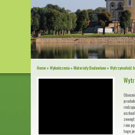
Home
»
Wykończenia
»
Materiały Budowlane
»
Wytrzymałość b
Wytr
Obecni
produk
rodzaj
uszkod
zewnęt
i nie p
tego je