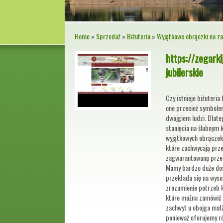
Home
»
Sprzedaż
»
Biżuteria
»
Wyjątkowe obrączki na z
https://zegarki
jubilerskie
Czy istnieje biżuteria
one przecież symbole
dwojgiem ludzi. Dlate
stanięcia na ślubnym 
wyjątkowych obrączek
które zachwycają prz
zagwarantowaną przez
Mamy bardzo duże dośw
przekłada się na wyso
zrozumienie potrzeb k
które można zamówić
zachwyt u obojga małż
ponieważ oferujemy ró