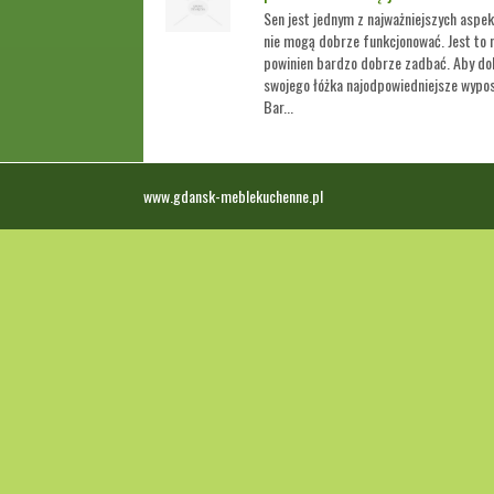
Sen jest jednym z najważniejszych aspek
nie mogą dobrze funkcjonować. Jest to 
powinien bardzo dobrze zadbać. Aby dob
swojego łóżka najodpowiedniejsze wypos
Bar...
www.gdansk-meblekuchenne.pl