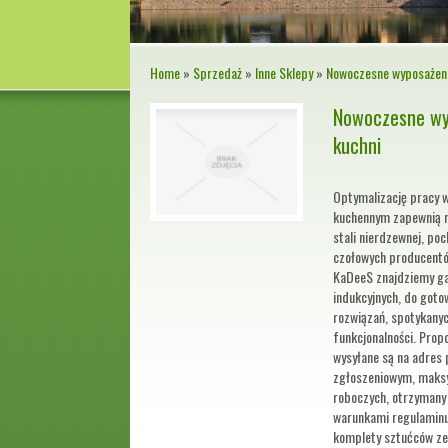
Home
»
Sprzedaż
»
Inne Sklepy
»
Nowoczesne wyposażen
Nowoczesne wy
kuchni
Optymalizację pracy
kuchennym zapewnią n
stali nierdzewnej, po
czołowych producentó
KaDeeS znajdziemy gar
indukcyjnych, do goto
rozwiązań, spotykanyc
funkcjonalności. Prop
wysyłane są na adres
zgłoszeniowym, maksym
roboczych, otrzymany
warunkami regulaminu. 
komplety sztućców ze 