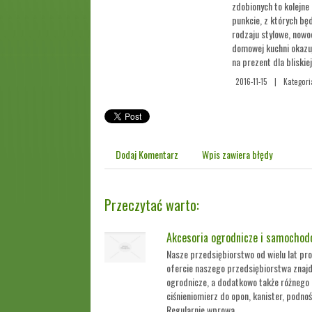
zdobionych to kolejne
punkcie, z których bę
rodzaju stylowe, now
domowej kuchni okazu
na prezent dla bliskie
2016-11-15
|
Kategori
Dodaj Komentarz
Wpis zawiera błędy
Przeczytać warto:
Akcesoria ogrodnicze i samochod
Nasze przedsiębiorstwo od wielu lat pr
ofercie naszego przedsiębiorstwa znajd
ogrodnicze, a dodatkowo także różnego
ciśnieniomierz do opon, kanister, podnośn
Regularnie wprowa...