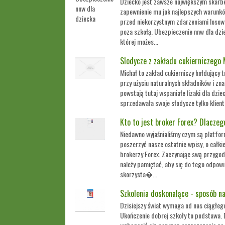
Dziecko jest zawsze największym skarbe
zapewnienie mu jak najlepszych warunkó
przed niekorzystnym zdarzeniami losowy
poza szkołą. Ubezpieczenie nnw dla dzi
której możes...
Slodycze z zakładu cukierniczego 
Michał to zakład cukierniczy hołdujący t
przy użyciu naturalnych składników i zn
powstają tutaj wspaniałe lizaki dla dzi
sprzedawała swoje słodycze tylko klien
Kto to jest broker Forex? Dlaczeg
Niedawno wyjaśnialiśmy czym są platfor
poszerzyć nasze ostatnie wpisy, o całki
brokerzy Forex. Zaczynając swą przygod
należy pamiętać, aby się do tego odpow
skorzysta�...
Szkolenia doskonalące - sposób na
Dzisiejszy świat wymaga od nas ciągłeg
Ukończenie dobrej szkoły to podstawa