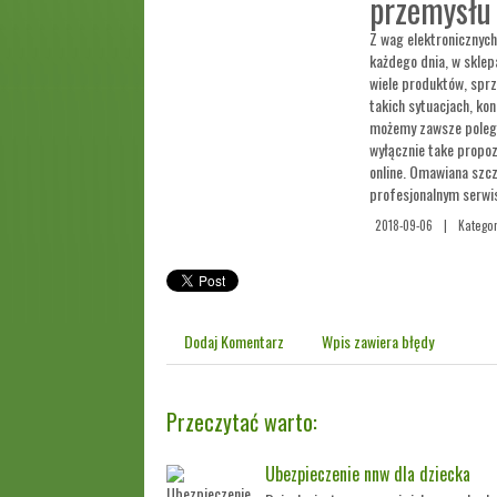
przemysłu
Z wag elektronicznych
każdego dnia, w sklep
wiele produktów, spr
takich sytuacjach, kon
możemy zawsze polegać
wyłącznie take propo
online. Omawiana szcz
profesjonalnym serwi
2018-09-06
|
Kategor
Dodaj Komentarz
Wpis zawiera błędy
Przeczytać warto:
Ubezpieczenie nnw dla dziecka