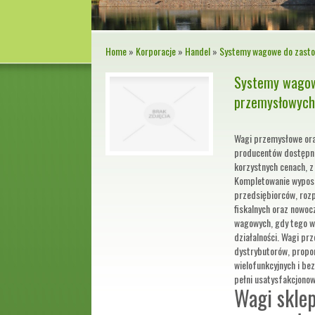
Home
»
Korporacje
»
Handel
»
Systemy wagowe do zast
Systemy wagow
przemysłowyc
Wagi przemysłowe ora
producentów dostępne 
korzystnych cenach, 
Kompletowanie wyposa
przedsiębiorców, roz
fiskalnych oraz nowo
wagowych, gdy tego w
działalności. Wagi pr
dystrybutorów, propo
wielofunkcyjnych i be
pełni usatysfakcjonow
Wagi skle